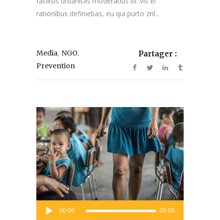
facilisis urbanitas moderatius id. Vis ei
rationibus definiebas, eu qui purto zril...
,
,
Media
NGO
Partager :
Prevention
Lecteur
00:00
00:00
audio