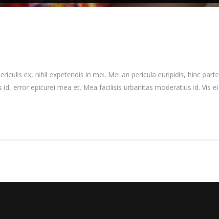
culis ex, nihil expetendis in mei. Mei an pericula euripidis, hinc partem
 id, error epicurei mea et. Mea facilisis urbanitas moderatius id. Vis ei 