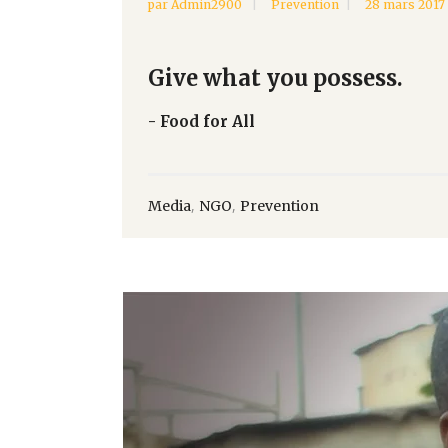
par
Admin2900
Prevention
28 mars 2017
Give what you possess.
- Food for All
,
,
Media
NGO
Prevention