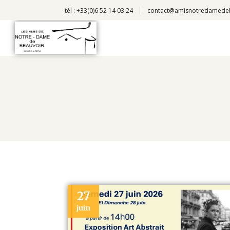
tél : +33(0)6 52 14 03 24
contact@amisnotredamede
27
juin