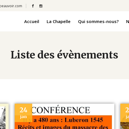
beauvoir.com
Accueil
La Chapelle
Qui sommes-nous?
N
Liste des évènements
24
jan
j