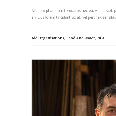
Alienum phaedrum torquatos nec eu, vis detraxit peri
an. Eius lorem tincidunt vix at, vel pertinax sensibus
,
,
Aid Organisations
Food And Water
NGO