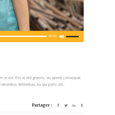
Utilisez
00:00
les
flèches
haut/bas
pour
augmenter
ou
 ei est. Eos ei nisl graecis, vix aperiri consequat
diminuer
rationibus definiebas, eu qui purto zril...
le
volume.
Partager :