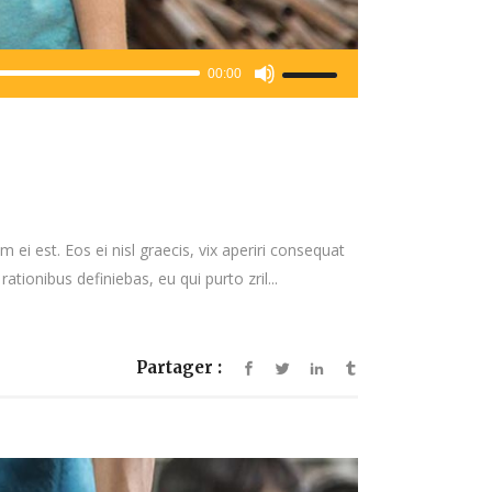
Utilisez
00:00
les
flèches
haut/bas
pour
augmenter
ou
 ei est. Eos ei nisl graecis, vix aperiri consequat
diminuer
rationibus definiebas, eu qui purto zril...
le
volume.
Partager :