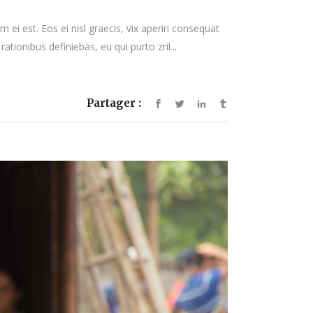
augmenter
ou
 ei est. Eos ei nisl graecis, vix aperiri consequat
diminuer
rationibus definiebas, eu qui purto zril...
le
volume.
Partager :