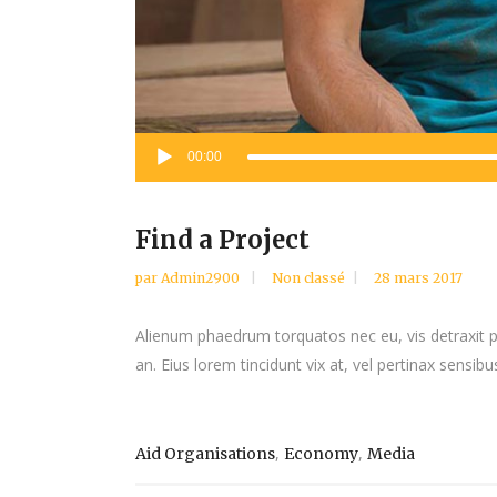
Lecteur
00:00
audio
Find a Project
par
Admin2900
Non classé
28 mars 2017
Alienum phaedrum torquatos nec eu, vis detraxit peri
an. Eius lorem tincidunt vix at, vel pertinax sensibus
,
,
Aid Organisations
Economy
Media