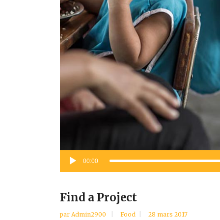
Lecteur
00:00
audio
Find a Project
par
Admin2900
Food
28 mars 2017