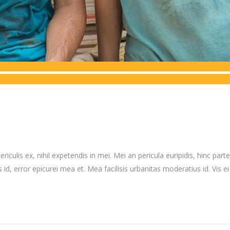
culis ex, nihil expetendis in mei. Mei an pericula euripidis, hinc partem
 id, error epicurei mea et. Mea facilisis urbanitas moderatius id. Vis ei 