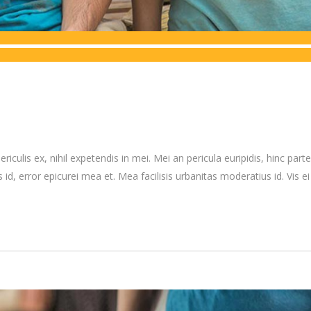
culis ex, nihil expetendis in mei. Mei an pericula euripidis, hinc partem
 id, error epicurei mea et. Mea facilisis urbanitas moderatius id. Vis ei 