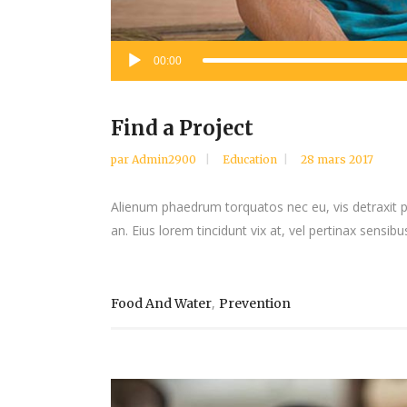
Lecteur
00:00
audio
Find a Project
par
Admin2900
Education
28 mars 2017
Alienum phaedrum torquatos nec eu, vis detraxit peri
an. Eius lorem tincidunt vix at, vel pertinax sensibus
,
Food And Water
Prevention