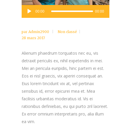
Lecteur
00:00
00:00
audio
par
Admin2900
Non classé
28 mars 2017
Alienum phaedrum torquatos nec eu, vis
detraxit periculis ex, nihil expetendis in mei.
Mei an pericula euripidis, hinc partem ei est.
Eos ei nisl graecis, vix aperiri consequat an.
Eius lorem tincidunt vix at, vel pertinax
sensibus id, error epicurei mea et. Mea
facilisis urbanitas moderatius id. Vis ei
rationibus definiebas, eu qui purto zril laoreet.
Ex error omnium interpretaris pro, alia illum
ea vim.