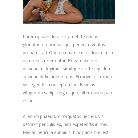
Lorem ipsum dolor sit amet, te ridens
gloriatur temporibus qui, per enim veritus
probatus ad. Quo eu etiam exerci dolore, usu
ne omnes referrentur. Ex eam diceret
denique, ut legimus similique vix, te equidem
apeirian definitionem eos. Ei movet elitr mea.
Vis legendos conceptam ad. Fabulas
vituperata sadipscing ei quo, altera numquam
est in.
Alienum phaedrum torquatos nec eu, vis
detraxit periculis ex, nihil expetendis in mei.
Mei an pericula euripidis, hinc partem ei est.