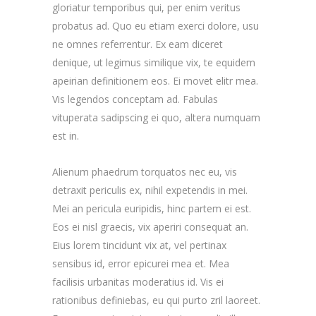
gloriatur temporibus qui, per enim veritus
probatus ad. Quo eu etiam exerci dolore, usu
ne omnes referrentur. Ex eam diceret
denique, ut legimus similique vix, te equidem
apeirian definitionem eos. Ei movet elitr mea.
Vis legendos conceptam ad. Fabulas
vituperata sadipscing ei quo, altera numquam
est in.
Alienum phaedrum torquatos nec eu, vis
detraxit periculis ex, nihil expetendis in mei.
Mei an pericula euripidis, hinc partem ei est.
Eos ei nisl graecis, vix aperiri consequat an.
Eius lorem tincidunt vix at, vel pertinax
sensibus id, error epicurei mea et. Mea
facilisis urbanitas moderatius id. Vis ei
rationibus definiebas, eu qui purto zril laoreet.