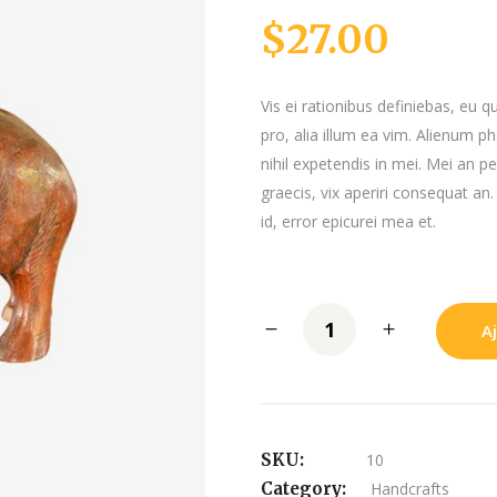
Noté
4
4.75
sur 5
$
27.00
basé sur
notations
client
Vis ei rationibus definiebas, eu q
pro, alia illum ea vim. Alienum p
nihil expetendis in mei. Mei an per
graecis, vix aperiri consequat an.
id, error epicurei mea et.
A
SKU:
10
Category:
Handcrafts