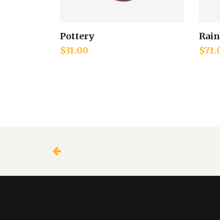
Pottery
Rain
Add to cart
$
31.00
$
71.