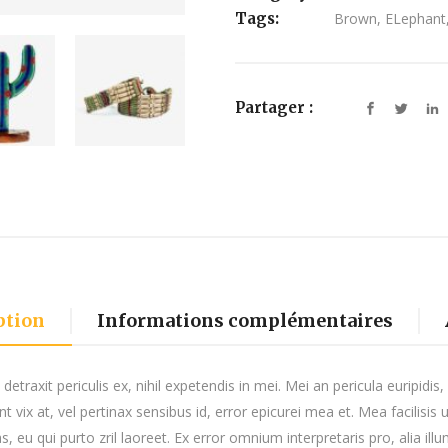
Tags:
Brown
,
ELephant
Partager :
ption
Informations complémentaires
raxit periculis ex, nihil expetendis in mei. Mei an pericula euripidis, h
t vix at, vel pertinax sensibus id, error epicurei mea et. Mea facilisis 
s, eu qui purto zril laoreet. Ex error omnium interpretaris pro, alia ill