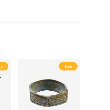
le
Sale