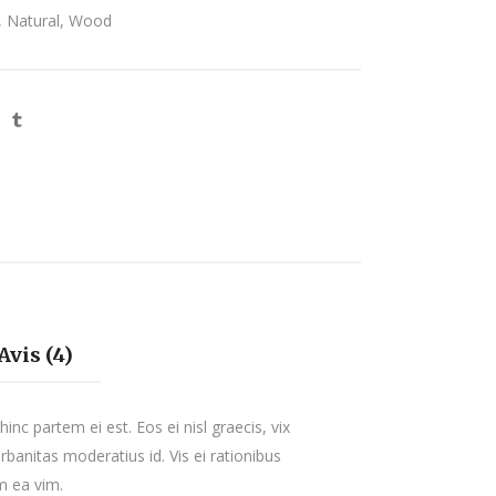
,
Natural
,
Wood
Avis (4)
inc partem ei est. Eos ei nisl graecis, vix
urbanitas moderatius id. Vis ei rationibus
um ea vim.