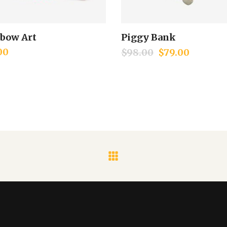
bow Art
Piggy Bank
Add to cart
Add to cart
00
$
98.00
$
79.00