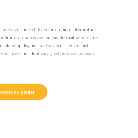
ui purto zril laoreet. Ex error omnium interpretaris
haedrum torquatos nec eu, vis detraxit periculis ex,
icula euripidis, hinc partem ei est. Eos ei nisl
 Eius lorem tincidunt vix at, vel pertinax sensibus
jouter au panier