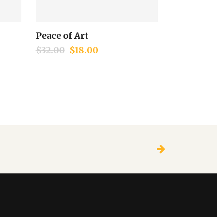
Peace of Art
Add to cart
$
32.00
$
18.00