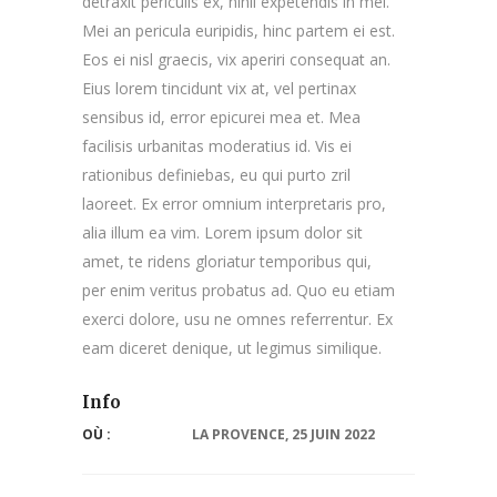
detraxit periculis ex, nihil expetendis in mei.
Mei an pericula euripidis, hinc partem ei est.
Eos ei nisl graecis, vix aperiri consequat an.
Eius lorem tincidunt vix at, vel pertinax
sensibus id, error epicurei mea et. Mea
facilisis urbanitas moderatius id. Vis ei
rationibus definiebas, eu qui purto zril
laoreet. Ex error omnium interpretaris pro,
alia illum ea vim. Lorem ipsum dolor sit
amet, te ridens gloriatur temporibus qui,
per enim veritus probatus ad. Quo eu etiam
exerci dolore, usu ne omnes referrentur. Ex
eam diceret denique, ut legimus similique.
Info
OÙ :
LA PROVENCE, 25 JUIN 2022